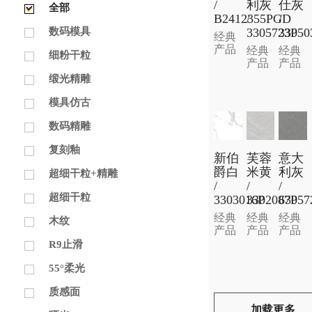
/
利灰
仕灰
全部
B2412355PGD
/
/
3305723P
3305
数码模具
经典
产品
经典
经典
细粉干粒
产品
产品
缎光精雕
模具仿古
数码精雕
复刻釉
新伯
芙蓉
意大
爵白
米黄
利灰
超细干粒+精雕
/
/
/
超细干粒
3303016P
3302087P
63057
经典
经典
经典
木纹
产品
产品
产品
R9止滑
55°柔光
质感面
加载更多