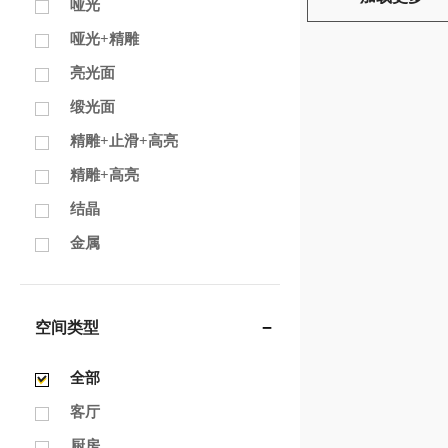
哑光
哑光+精雕
亮光面
缎光面
精雕+止滑+高亮
精雕+高亮
结晶
金属
空间类型
全部
客厅
厨房