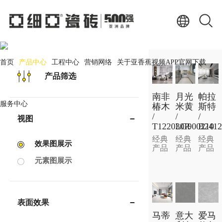
产品中心
PRODUCT CENTER
首页
产品中心
工程中心
营销网络
关于亚香蕉视频APP官网下载
产品筛选
南非
月光
帕拉
服务中心
椿木
米黄
斯特
/
/
/
视图
T122030R
LG900210
B241
经典
经典
经典
效果图展示
产品
产品
产品
元素图展示
表面效果
马蒂
意大
爱马