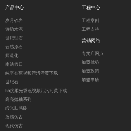
产品中心
工程中心
岁月砂岩
工程案例
诗韵水泥
工程支持
世纪理石
营销网络
云感原石
专卖店网点
师造化
加盟优势
南法假日
加盟政策
纯平香蕉视频污污污黄下载
加盟申请
世纪石
55度柔光香蕉视频污污污黄下载
高亮抛釉系列
缎光肤感砖
质感仿古
现代仿古