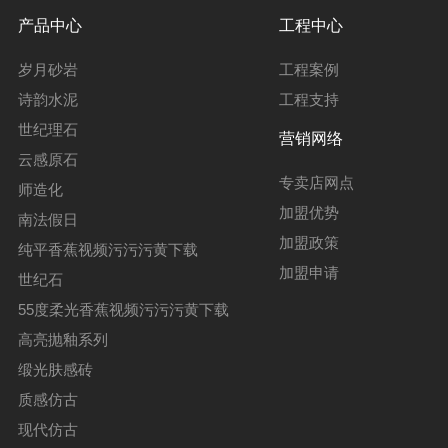
产品中心
工程中心
岁月砂岩
工程案例
诗韵水泥
工程支持
世纪理石
营销网络
云感原石
专卖店网点
师造化
加盟优势
南法假日
加盟政策
纯平香蕉视频污污污黄下载
加盟申请
世纪石
55度柔光香蕉视频污污污黄下载
高亮抛釉系列
缎光肤感砖
质感仿古
现代仿古