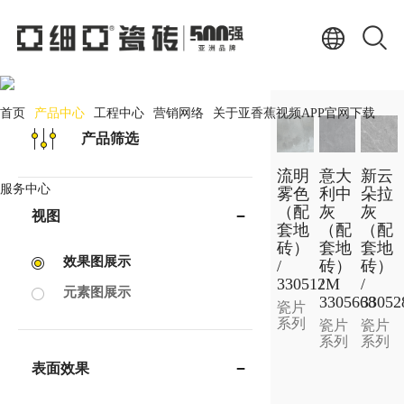
产品中心
PRODUCT CENTER
首页
产品中心
工程中心
营销网络
关于亚香蕉视频APP官网下载
产品筛选
流明
意大
新云
服务中心
雾色
利中
朵拉
（配
灰
灰
视图
套地
（配
（配
砖）
套地
套地
效果图展示
/
砖）
砖）
330512M
/
/
元素图展示
3305668
33052
瓷片
系列
瓷片
瓷片
系列
系列
表面效果