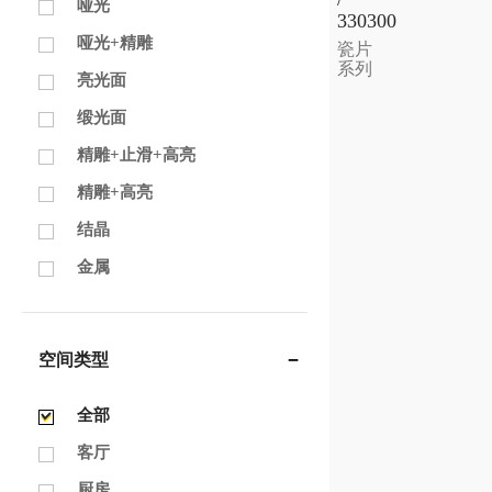
哑光
330300
哑光+精雕
瓷片
系列
亮光面
缎光面
精雕+止滑+高亮
精雕+高亮
结晶
金属
空间类型
全部
客厅
厨房