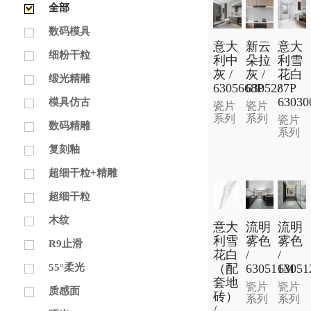
全部
数码模具
意大
新云
意大
细粉干粒
利中
朵拉
利雪
灰 /
灰 /
花白
缎光精雕
6305668P
6305287P
/
63030
模具仿古
瓷片
瓷片
系列
系列
瓷片
数码精雕
系列
复刻釉
超细干粒+精雕
超细干粒
木纹
意大
流明
流明
利雪
雾色
雾色
R9止滑
花白
/
/
（配
630511M
6305
55°柔光
套地
瓷片
瓷片
质感面
砖）
系列
系列
/