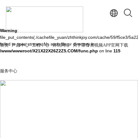
Warning
: mkdir(): No space left on device in
/www/wwwroot/X21X22X26Z2Z5.COM/func.php
on line
127
Warning
:
file_put_contents(./cachefile_yuan/zhthinkjoy.com/cache/59/f5ce3/5a22
failed to open stream: No such file or directory in
首页
产品中心
工程中心
营销网络
关于亚香蕉视频APP官网下载
/www/wwwroot/X21X22X26Z2Z5.COM/func.php
on line
115
服务中心