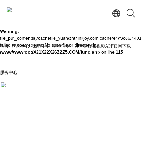
Warning
: mkdir(): No space left on device in
/www/wwwroot/X21X22X26Z2Z5.COM/func.php
on line
127
Warning
:
file_put_contents(./cachefile_yuan/zhthinkjoy.com/cache/e4/f3c86/4491
failed to open stream: No such file or directory in
首页
产品中心
工程中心
营销网络
关于亚香蕉视频APP官网下载
/www/wwwroot/X21X22X26Z2Z5.COM/func.php
on line
115
服务中心